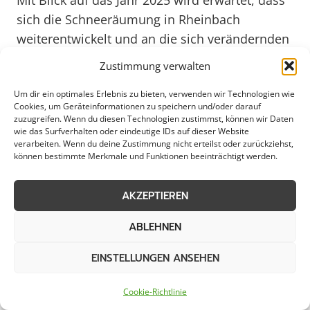
Mit Blick auf das Jahr 2025 wird erwartet, dass
sich die Schneeräumung in Rheinbach
weiterentwickelt und an die sich verändernden
Witterungsbedingungen anpasst, um auch
Zustimmung verwalten
zukünftig einen reibungslosen Winterdienst
Um dir ein optimales Erlebnis zu bieten, verwenden wir Technologien wie
sicherzustellen.
Cookies, um Geräteinformationen zu speichern und/oder darauf
zuzugreifen. Wenn du diesen Technologien zustimmst, können wir Daten
wie das Surfverhalten oder eindeutige IDs auf dieser Website
verarbeiten. Wenn du deine Zustimmung nicht erteilst oder zurückziehst,
Effektive
können bestimmte Merkmale und Funktionen beeinträchtigt werden.
Schneeräumungslösungen für die
AKZEPTIEREN
Region Rheinbach
ABLEHNEN
EINSTELLUNGEN ANSEHEN
Die Schneeräumung in Rheinbach ist von
Cookie-Richtlinie
entscheidender Bedeutung, um die Sicherheit