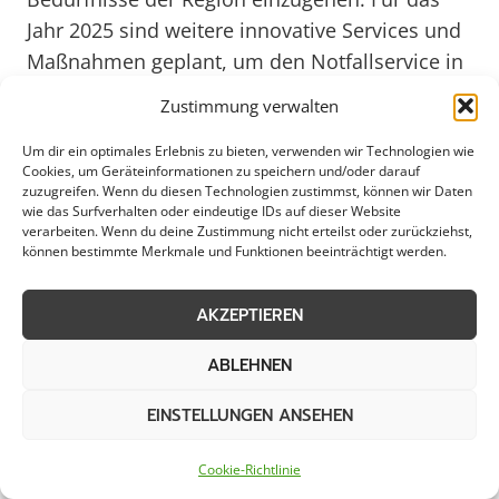
Jahr 2025 sind weitere innovative Services und
Maßnahmen geplant, um den Notfallservice in
Rhede kontinuierlich zu verbessern und den
Zustimmung verwalten
Anforderungen einer sich stetig wandelnden
Um dir ein optimales Erlebnis zu bieten, verwenden wir Technologien wie
Umgebung gerecht zu werden. Rhede kann
Cookies, um Geräteinformationen zu speichern und/oder darauf
sich somit auch in Zukunft auf einen effektiven
zuzugreifen. Wenn du diesen Technologien zustimmst, können wir Daten
wie das Surfverhalten oder eindeutige IDs auf dieser Website
Notfallservice verlassen, der in jeder Situation
verarbeiten. Wenn du deine Zustimmung nicht erteilst oder zurückziehst,
kompetent und verlässlich zur Seite steht.
können bestimmte Merkmale und Funktionen beeinträchtigt werden.
AKZEPTIEREN
Notfallservice für Kommunen:
ABLEHNEN
Rhede setzt auf unsere Expertise
EINSTELLUNGEN ANSEHEN
Cookie-Richtlinie
In Rhede steht ein zuverlässiger Notfallservice