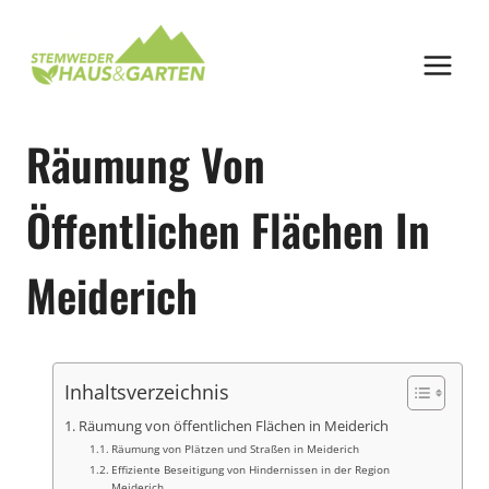
Zum
Inhalt
springen
Räumung Von
Öffentlichen Flächen In
Meiderich
Inhaltsverzeichnis
Räumung von öffentlichen Flächen in Meiderich
Räumung von Plätzen und Straßen in Meiderich
Effiziente Beseitigung von Hindernissen in der Region
Meiderich