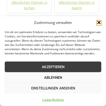
öffentlichen Flächen in
öffentlichen Flächen in
Jüchen
Kaarst
Räumung von
Räumung von
Zustimmung verwalten
öffentlichen Flächen in
öffentlichen Flächen in
Kamp-Lintfort
Kevelaer
Um dir ein optimales Erlebnis zu bieten, verwenden wir Technologien wie
Cookies, um Geräteinformationen zu speichern und/oder darauf
zuzugreifen. Wenn du diesen Technologien zustimmst, können wir Daten
Räumung von
Räumung von
wie das Surfverhalten oder eindeutige IDs auf dieser Website
verarbeiten. Wenn du deine Zustimmung nicht erteilst oder zurückziehst,
öffentlichen Flächen in
öffentlichen Flächen in
können bestimmte Merkmale und Funktionen beeinträchtigt werden.
Klein Reken
Korschenbroich
AKZEPTIEREN
Räumung von
Räumung von
öffentlichen Flächen in
öffentlichen Flächen in
ABLEHNEN
Krefeld
Langenfeld
EINSTELLUNGEN ANSEHEN
Räumung von
Räumung von
öffentlichen Flächen in
öffentlichen Flächen in
Cookie-Richtlinie
Leichlingen
Marl