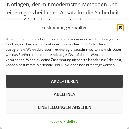
Notlagen, der mit modernsten Methoden und
einem ganzheitlichen Ansatz für die Sicherheit
und Zufriedenheit seiner Kunden sorgt.
Zustimmung verwalten
Weitere Themen in Schermbeck
Um dir ein optimales Erlebnis zu bieten, verwenden wir Technologien wie
Cookies, um Geräteinformationen zu speichern und/oder darauf
zuzugreifen. Wenn du diesen Technologien zustimmst, können wir Daten
wie das Surfverhalten oder eindeutige IDs auf dieser Website
verarbeiten. Wenn du deine Zustimmung nicht erteilst oder zurückziehst,
Schneeräumung
Streudienst
können bestimmte Merkmale und Funktionen beeinträchtigt werden.
Eisglättebekämpfung
Bereitschaftsdienst
AKZEPTIEREN
Schneeabtransport
Räumung von
ABLEHNEN
öffentlichen Flächen
EINSTELLUNGEN ANSEHEN
Cookie-Richtlinie
Weitere Kategorien in