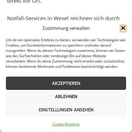
direkt vor Ort.
Notfall-Services in Wesel zeichnen sich durch
ihre Vielseitigkeit und Kompetenz aus. Von
Zustimmung verwalten
Elektrikern über Klempner bis hin zu
Um dir ein optimales Erlebnis zu bieten, verwenden wir Technologien wie
Schädlingsbekämpfern – in Wesel finden
Cookies, um Geräteinformationen zu speichern und/oder darauf
Unternehmen und Privatpersonen
zuzugreifen. Wenn du diesen Technologien zustimmst, können wir Daten
wie das Surfverhalten oder eindeutige IDs auf dieser Website
professionelle Hilfe in jeder Lage. Die Experten
verarbeiten. Wenn du deine Zustimmung nicht erteilst oder zurückziehst,
können bestimmte Merkmale und Funktionen beeinträchtigt werden.
arbeiten effizient und kundenorientiert, um die
individuellen Anliegen schnell zu lösen und
AKZEPTIEREN
Schäden so gering wie möglich zu halten.
Durch regelmäßige Schulungen und den
ABLEHNEN
Einsatz modernster Technologien sind die
Notdienste in Wesel stets auf dem neuesten
EINSTELLUNGEN ANSEHEN
Stand, um den Kunden einen erstklassigen
Cookie-Richtlinie
Service zu bieten.