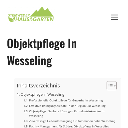
Zum
Inhalt
springen
Objektpflege In
Wesseling
Inhaltsverzeichnis
Objektpflege in Wesseling
Professionelle Objektpflege für Gewerbe in Wesseling
Effektive Reinigungsdienste in der Region um Wesseling
Objektpflege: Saubere Lösungen für Industriekunden in
Wesseling
Zuverlässige Gebäudereinigung für Kommunen nahe Wesseling
Facility Management für Städte: Objektpflege in Wesseling