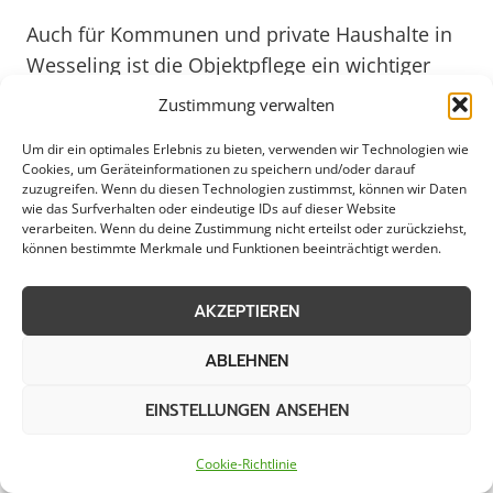
Auch für Kommunen und private Haushalte in
Wesseling ist die Objektpflege ein wichtiger
Aspekt, um ein angenehmes und sicheres
Zustimmung verwalten
Wohnumfeld zu schaffen. Von der Reinigung
Um dir ein optimales Erlebnis zu bieten, verwenden wir Technologien wie
von öffentlichen Plätzen und Spielplätzen bis
Cookies, um Geräteinformationen zu speichern und/oder darauf
zur Pflege von Grünstreifen und Gehwegen –
zuzugreifen. Wenn du diesen Technologien zustimmst, können wir Daten
wie das Surfverhalten oder eindeutige IDs auf dieser Website
professionelle Dienstleister tragen dazu bei,
verarbeiten. Wenn du deine Zustimmung nicht erteilst oder zurückziehst,
dass sich Bürgerinnen und Bürger in ihrer
können bestimmte Merkmale und Funktionen beeinträchtigt werden.
Stadt wohlfühlen. Besonders im Hinblick auf
die steigenden Anforderungen an
AKZEPTIEREN
Nachhaltigkeit und Umweltschutz setzen sie
ABLEHNEN
vermehrt auf ressourcenschonende
Maßnahmen und ökologische
EINSTELLUNGEN ANSEHEN
Reinigungsmittel. So leisten sie einen
wichtigen Beitrag zu einer lebenswerten
Cookie-Richtlinie