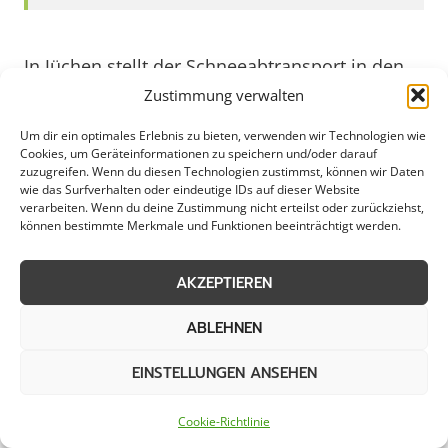
In Jüchen stellt der Schneeabtransport in den
Wintermonaten eine wichtige Aufgabe dar, um
Zustimmung verwalten
die Mobilität und Sicherheit in der Gemeinde
Um dir ein optimales Erlebnis zu bieten, verwenden wir Technologien wie
zu gewährleisten. Die professionelle
Cookies, um Geräteinformationen zu speichern und/oder darauf
zuzugreifen. Wenn du diesen Technologien zustimmst, können wir Daten
Beseitigung von Schnee und Eis auf Straßen,
wie das Surfverhalten oder eindeutige IDs auf dieser Website
Gehwegen und öffentlichen Plätzen ist
verarbeiten. Wenn du deine Zustimmung nicht erteilst oder zurückziehst,
können bestimmte Merkmale und Funktionen beeinträchtigt werden.
entscheidend, um Unfälle und Verzögerungen
im Verkehr zu vermeiden. Dabei spielen
AKZEPTIEREN
effiziente Räumfahrzeuge und geschultes
Personal eine zentrale Rolle, um die
ABLEHNEN
winterlichen Herausforderungen erfolgreich zu
EINSTELLUNGEN ANSEHEN
bewältigen. Jüchen legt großen Wert darauf,
dass der Schneeabtransport zeitnah und
Cookie-Richtlinie
zuverlässig durchgeführt wird, um den