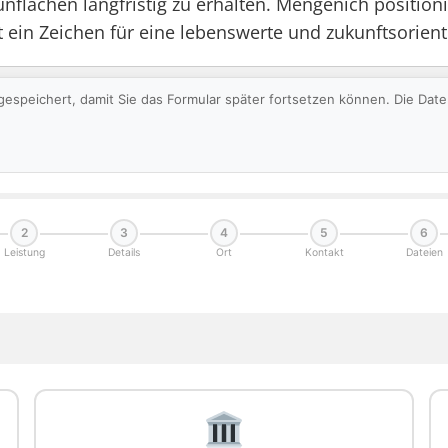
flächen langfristig zu erhalten. Mengenich positionie
 ein Zeichen für eine lebenswerte und zukunftsorient
gespeichert, damit Sie das Formular später fortsetzen können. Die Da
2
3
4
5
6
Leistung
Details
Ort
Kontakt
Dateien