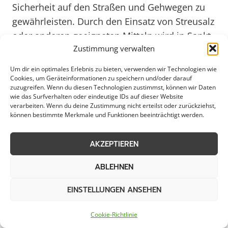
Sicherheit auf den Straßen und Gehwegen zu
gewährleisten. Durch den Einsatz von Streusalz
oder anderen geeigneten Mitteln wird in Sankt
Zustimmung verwalten
Augustin aktiv gegen die Gefahren von Glatteis
vorgegangen. Diese präventiven Maßnahmen
Um dir ein optimales Erlebnis zu bieten, verwenden wir Technologien wie
tragen dazu bei, Unfälle und Verletzungen zu
Cookies, um Geräteinformationen zu speichern und/oder darauf
zuzugreifen. Wenn du diesen Technologien zustimmst, können wir Daten
verhindern und den Verkehr reibungslos zu
wie das Surfverhalten oder eindeutige IDs auf dieser Website
gestalten.
verarbeiten. Wenn du deine Zustimmung nicht erteilst oder zurückziehst,
können bestimmte Merkmale und Funktionen beeinträchtigt werden.
Besonders in stark frequentierten Bereichen
AKZEPTIEREN
wie Einkaufszentren, Schulen oder
Behördengebäuden ist die
ABLEHNEN
Eisglättebekämpfung von großer Bedeutung,
EINSTELLUNGEN ANSEHEN
um die Mobilität und Sicherheit der
Bürgerinnen und Bürger in Sankt Augustin zu
Cookie-Richtlinie
gewährleisten. Auch für Unternehmen ist es