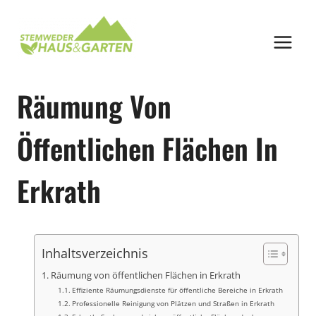
Zum
Inhalt
springen
Räumung Von
Öffentlichen Flächen In
Erkrath
Inhaltsverzeichnis
Räumung von öffentlichen Flächen in Erkrath
Effiziente Räumungsdienste für öffentliche Bereiche in Erkrath
Professionelle Reinigung von Plätzen und Straßen in Erkrath