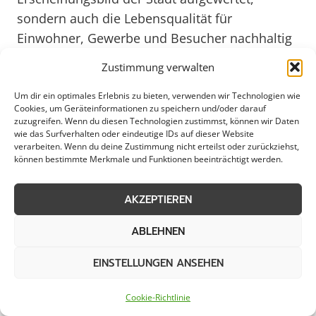
sondern auch die Lebensqualität für
Einwohner, Gewerbe und Besucher nachhaltig
verbessert. Dabei werden nicht nur Straßen
Zustimmung verwalten
und Gehwege berücksichtigt, sondern auch
Grünflächen, Plätze und öffentliche
Um dir ein optimales Erlebnis zu bieten, verwenden wir Technologien wie
Cookies, um Geräteinformationen zu speichern und/oder darauf
Einrichtungen, die von der Räumung
zuzugreifen. Wenn du diesen Technologien zustimmst, können wir Daten
wie das Surfverhalten oder eindeutige IDs auf dieser Website
profitieren.
verarbeiten. Wenn du deine Zustimmung nicht erteilst oder zurückziehst,
können bestimmte Merkmale und Funktionen beeinträchtigt werden.
In Erkrath wird besonderer Wert darauf gelegt,
dass die Räumung von öffentlichen Flächen
AKZEPTIEREN
effizient und umweltfreundlich erfolgt. Durch
ABLEHNEN
den Einsatz moderner Technologien und
nachhaltiger Konzepte wird sichergestellt, dass
EINSTELLUNGEN ANSEHEN
die Flächenräumung sowohl den ökologischen
als auch den wirtschaftlichen Anforderungen
Cookie-Richtlinie