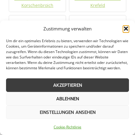
Korschenbroich
Krefeld
Räumung von
Räumung von
Zustimmung verwalten
öffentlichen Flächen in
öffentlichen Flächen in
Kreuzau
Langenfeld
Um dir ein optimales Erlebnis zu bieten, verwenden wir Technologien wie
Cookies, um Geräteinformationen zu speichern und/oder darauf
zuzugreifen. Wenn du diesen Technologien zustimmst, können wir Daten
Räumung von
Räumung von
wie das Surfverhalten oder eindeutige IDs auf dieser Website
öffentlichen Flächen in
öffentlichen Flächen in
verarbeiten. Wenn du deine Zustimmung nicht erteilst oder zurückziehst,
Langerwehe
Leichlingen
können bestimmte Merkmale und Funktionen beeinträchtigt werden.
Räumung von
Räumung von
AKZEPTIEREN
öffentlichen Flächen in
öffentlichen Flächen in
Leverkusen
Linnich
ABLEHNEN
EINSTELLUNGEN ANSEHEN
Räumung von
Räumung von
öffentlichen Flächen in
öffentlichen Flächen in
Meerbusch
Meiderich
Cookie-Richtlinie