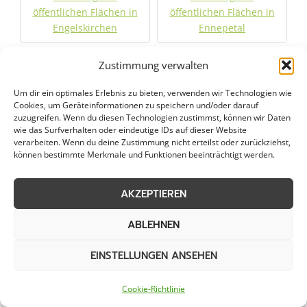
öffentlichen Flächen in
öffentlichen Flächen in
Engelskirchen
Ennepetal
Zustimmung verwalten
Räumung von
Räumung von
öffentlichen Flächen in
öffentlichen Flächen in
Um dir ein optimales Erlebnis zu bieten, verwenden wir Technologien wie
Erftstadt
Erkrath
Cookies, um Geräteinformationen zu speichern und/oder darauf
zuzugreifen. Wenn du diesen Technologien zustimmst, können wir Daten
wie das Surfverhalten oder eindeutige IDs auf dieser Website
Räumung von
Räumung von
verarbeiten. Wenn du deine Zustimmung nicht erteilst oder zurückziehst,
öffentlichen Flächen in
öffentlichen Flächen in
können bestimmte Merkmale und Funktionen beeinträchtigt werden.
Essen
Frechen
AKZEPTIEREN
Räumung von
Räumung von
öffentlichen Flächen in
öffentlichen Flächen in
ABLEHNEN
Gelsenkirchen
Gevelsberg
EINSTELLUNGEN ANSEHEN
Räumung von
Räumung von
öffentlichen Flächen in
öffentlichen Flächen in
Cookie-Richtlinie
Grevenbroich
Gummersbach