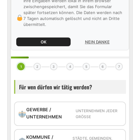
Ihre Eingaben werden lokal in Ihrem Browser
zwischengespeichert, damit Sie das Formular
später fortsetzen können. Die Daten werden nach
7 Tagen automatisch gelöscht und nicht an Dritte
übermittelt.
OK
NEIN DANKE
1
2
3
4
5
6
7
Für wen dürfen wir tätig werden?
GEWERBE /
UNTERNEHMEN JEDER
UNTERNEHMEN
GRÖSSE
KOMMUNE /
STÄDTE, GEMEINDEN,