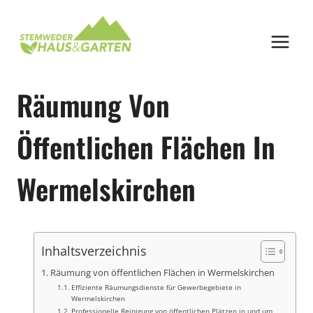
Zum
Inhalt
springen
Räumung Von
Öffentlichen Flächen In
Wermelskirchen
Inhaltsverzeichnis
Räumung von öffentlichen Flächen in Wermelskirchen
Effiziente Räumungsdienste für Gewerbegebiete in
Wermelskirchen
Professionelle Reinigung von öffentlichen Plätzen in und um