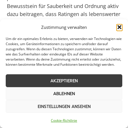
Bewusstsein für Sauberkeit und Ordnung aktiv
dazu beitragen, dass Ratingen als lebenswerter
Standort weiterhin attraktiv bleibt. Im Jahr 2025
Zustimmung verwalten
werden diese Maßnahmen zur Räumung von
öffentlichen Flächen in Ratingen
Um dir ein optimales Erlebnis zu bieten, verwenden wir Technologien wie
Cookies, um Geräteinformationen zu speichern und/oder darauf
voraussichtlich noch stärker in den Fokus
zuzugreifen. Wenn du diesen Technologien zustimmst, können wir Daten
rücken, um den steigenden Ansprüchen an
wie das Surfverhalten oder eindeutige IDs auf dieser Website
verarbeiten. Wenn du deine Zustimmung nicht erteilst oder zurückziehst,
Umweltschutz und Stadtsauberkeit gerecht zu
können bestimmte Merkmale und Funktionen beeinträchtigt werden.
werden.
AKZEPTIEREN
Ratingen: Saubere Wege dank
ABLEHNEN
zuverlässigem Räumdienst
EINSTELLUNGEN ANSEHEN
Cookie-Richtlinie