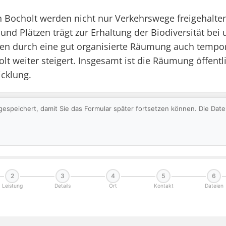
 Bocholt werden nicht nur Verkehrswege freigehalte
und Plätzen trägt zur Erhaltung der Biodiversität b
n durch eine gut organisierte Räumung auch temporä
holt weiter steigert. Insgesamt ist die Räumung öffent
icklung.
gespeichert, damit Sie das Formular später fortsetzen können. Die Da
2
3
4
5
6
Leistung
Details
Ort
Kontakt
Dateien