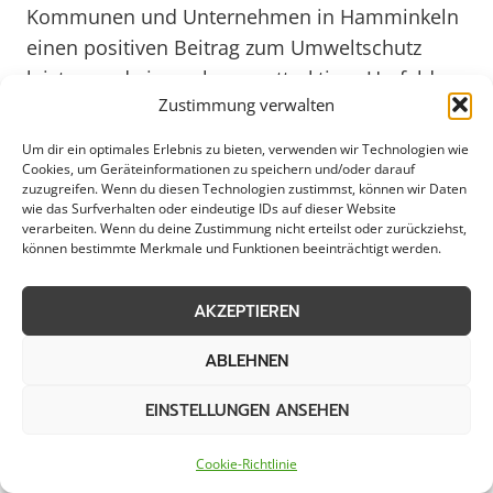
Kommunen und Unternehmen in Hamminkeln
einen positiven Beitrag zum Umweltschutz
leisten und ein sauberes, attraktives Umfeld
Zustimmung verwalten
schaffen.
Um dir ein optimales Erlebnis zu bieten, verwenden wir Technologien wie
Cookies, um Geräteinformationen zu speichern und/oder darauf
In Anbetracht der wachsenden
zuzugreifen. Wenn du diesen Technologien zustimmst, können wir Daten
Herausforderungen im Bereich der
wie das Surfverhalten oder eindeutige IDs auf dieser Website
verarbeiten. Wenn du deine Zustimmung nicht erteilst oder zurückziehst,
Abfallentsorgung und Stadtreinigung ist es
können bestimmte Merkmale und Funktionen beeinträchtigt werden.
entscheidend, dass Hamminkeln weiterhin auf
professionelle Dienstleister setzt, die
AKZEPTIEREN
innovative Lösungen und nachhaltige Konzepte
für die Räumung von öffentlichen Flächen
ABLEHNEN
anbieten. Im Jahr 2025 werden effiziente und
EINSTELLUNGEN ANSEHEN
umweltfreundliche Maßnahmen zur
Flächenräumung noch wichtiger sein, um den
Cookie-Richtlinie
steigenden Anforderungen an Sauberkeit und