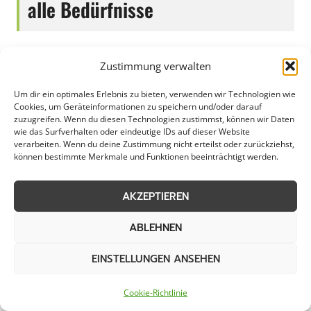
alle Bedürfnisse
Zustimmung verwalten
Die Räumung von öffentlichen Flächen in
Rheinberg ist ein wichtiger Schritt zur
Um dir ein optimales Erlebnis zu bieten, verwenden wir Technologien wie
Cookies, um Geräteinformationen zu speichern und/oder darauf
Aufrechterhaltung von Sauberkeit und
zuzugreifen. Wenn du diesen Technologien zustimmst, können wir Daten
Ordnung. Mit gezielten Maßnahmen werden
wie das Surfverhalten oder eindeutige IDs auf dieser Website
verarbeiten. Wenn du deine Zustimmung nicht erteilst oder zurückziehst,
Grünflächen, Gehwege und Plätze von Unrat
können bestimmte Merkmale und Funktionen beeinträchtigt werden.
und Hindernissen befreit, um eine
ansprechende Umgebung für Bürger,
AKZEPTIEREN
Unternehmen und Besucher zu schaffen.
Durch regelmäßige Reinigungsaktionen wird
ABLEHNEN
nicht nur das Stadtbild verschönert, sondern
EINSTELLUNGEN ANSEHEN
auch die Sicherheit und Hygiene im
öffentlichen Raum gewährleistet. Die Stadt
Cookie-Richtlinie
Rheinberg legt großen Wert darauf, dass die