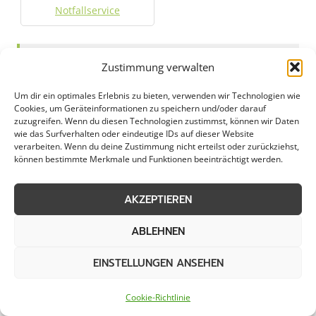
Notfallservice
Städte im Umkreis von 50 km
Zustimmung verwalten
Um dir ein optimales Erlebnis zu bieten, verwenden wir Technologien wie
Cookies, um Geräteinformationen zu speichern und/oder darauf
Winterdienst in Altena
Winterdienst in Altstadt
zuzugreifen. Wenn du diesen Technologien zustimmst, können wir Daten
Nord
wie das Surfverhalten oder eindeutige IDs auf dieser Website
verarbeiten. Wenn du deine Zustimmung nicht erteilst oder zurückziehst,
können bestimmte Merkmale und Funktionen beeinträchtigt werden.
Winterdienst in Altstadt
Winterdienst in Bedburg
Sud
AKZEPTIEREN
Winterdienst in Bergisch
Winterdienst in
ABLEHNEN
Gladbach
Bergneustadt
EINSTELLUNGEN ANSEHEN
Winterdienst in
Winterdienst in Bochum
Bilderstoeckchen
Cookie-Richtlinie