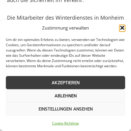
auch die Sicherheit im Verkehr.
Die Mitarbeiter des Winterdienstes in Monheim
am Rhein sind bestens geschult und mit
Zustimmung verwalten
modernster Ausrüstung ausgestattet, um auch
Um dir ein optimales Erlebnis zu bieten, verwenden wir Technologien wie
bei starkem Schneefall oder Glatteis schnell
Cookies, um Geräteinformationen zu speichern und/oder darauf
reagieren zu können. Dank eines gut
zuzugreifen. Wenn du diesen Technologien zustimmst, können wir Daten
wie das Surfverhalten oder eindeutige IDs auf dieser Website
durchdachten Einsatzplans werden die
verarbeiten. Wenn du deine Zustimmung nicht erteilst oder zurückziehst,
Hauptverkehrswege, Gehwege und Plätze
können bestimmte Merkmale und Funktionen beeinträchtigt werden.
rechtzeitig geräumt und gestreut. So können
AKZEPTIEREN
Unternehmen weiterhin reibungslos arbeiten
und die Bürger sicher ihre Wege zurücklegen.
ABLEHNEN
Auch private Haushalte profitieren von diesem
Service, der dazu beiträgt, Unfälle und
EINSTELLUNGEN ANSEHEN
Behinderungen im Winter zu minimieren.
Monheim am Rhein ist stolz darauf, seinen
Cookie-Richtlinie