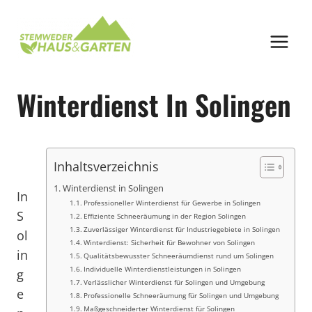
Zum
Inhalt
springen
Winterdienst In Solingen
Inhaltsverzeichnis
Winterdienst in Solingen
In
Professioneller Winterdienst für Gewerbe in Solingen
S
Effiziente Schneeräumung in der Region Solingen
Zuverlässiger Winterdienst für Industriegebiete in Solingen
ol
Winterdienst: Sicherheit für Bewohner von Solingen
in
Qualitätsbewusster Schneeräumdienst rund um Solingen
Individuelle Winterdienstleistungen in Solingen
g
Verlässlicher Winterdienst für Solingen und Umgebung
e
Professionelle Schneeräumung für Solingen und Umgebung
Maßgeschneiderter Winterdienst für Solingen