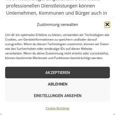
professionellen Dienstleistungen können
Unternehmen, Kommunen und Bürger auch in
den winterlichen Monaten auf eine
Zustimmung verwalten
reibungslose Infrastruktur vertrauen.
Um dir ein optimales Erlebnis zu bieten, verwenden wir Technologien wie
Cookies, um Geräteinformationen zu speichern und/oder darauf
zuzugreifen. Wenn du diesen Technologien zustimmst, können wir Daten
Effektiver Schneeräumdienst für
wie das Surfverhalten oder eindeutige IDs auf dieser Website
verarbeiten. Wenn du deine Zustimmung nicht erteilst oder zurückziehst,
Gewerbe in der Region
können bestimmte Merkmale und Funktionen beeinträchtigt werden.
AKZEPTIEREN
In Solingen ist der Winterdienst ein
ABLEHNEN
unverzichtbarer Service, der für Gewerbe,
EINSTELLUNGEN ANSEHEN
Kommunen, Städte und private Haushalte
gleichermaßen wichtig ist. Die professionelle
Cookie-Richtlinie
Schneeräumung und Streuung sorgen dafür,