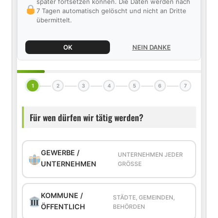
später fortsetzen können. Die Daten werden nach
7 Tagen automatisch gelöscht und nicht an Dritte
übermittelt.
OK
NEIN DANKE
1
2
3
4
5
6
7
Für wen dürfen wir tätig werden?
GEWERBE /
UNTERNEHMEN JEDER
UNTERNEHMEN
GRÖSSE
KOMMUNE /
STÄDTE, GEMEINDEN,
ÖFFENTLICH
BEHÖRDEN