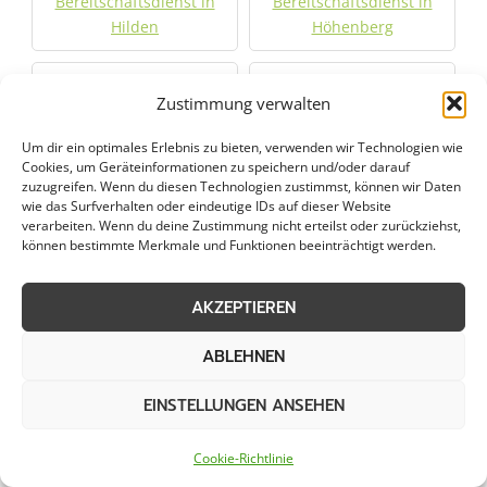
Bereitschaftsdienst in
Bereitschaftsdienst in
Hilden
Höhenberg
Bereitschaftsdienst in
Bereitschaftsdienst in
Zustimmung verwalten
Hückelhoven
Humboldtkolonie
Um dir ein optimales Erlebnis zu bieten, verwenden wir Technologien wie
Cookies, um Geräteinformationen zu speichern und/oder darauf
Bereitschaftsdienst in
Bereitschaftsdienst in
zuzugreifen. Wenn du diesen Technologien zustimmst, können wir Daten
Hürth
Jüchen
wie das Surfverhalten oder eindeutige IDs auf dieser Website
verarbeiten. Wenn du deine Zustimmung nicht erteilst oder zurückziehst,
können bestimmte Merkmale und Funktionen beeinträchtigt werden.
Bereitschaftsdienst in
Bereitschaftsdienst in
Jülich
Kaarst
AKZEPTIEREN
Bereitschaftsdienst in
Bereitschaftsdienst in
ABLEHNEN
Kalk
Kall
EINSTELLUNGEN ANSEHEN
Bereitschaftsdienst in
Bereitschaftsdienst in
Kerpen
Köln
Cookie-Richtlinie