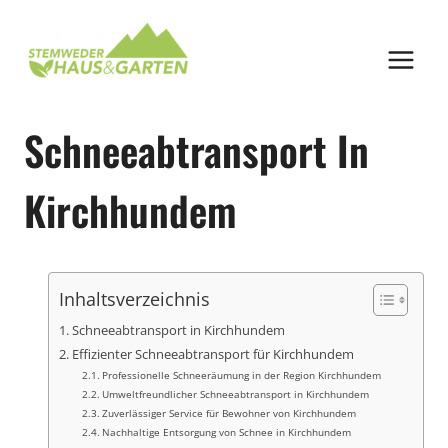
Zum
Inhalt
springen
Schneeabtransport In
Kirchhundem
Inhaltsverzeichnis
Schneeabtransport in Kirchhundem
Effizienter Schneeabtransport für Kirchhundem
Professionelle Schneeräumung in der Region Kirchhundem
Umweltfreundlicher Schneeabtransport in Kirchhundem
Zuverlässiger Service für Bewohner von Kirchhundem
Nachhaltige Entsorgung von Schnee in Kirchhundem