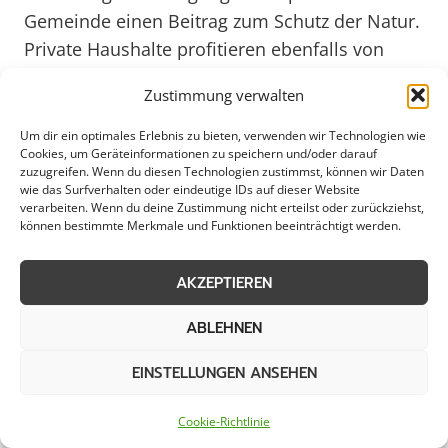
Gemeinde einen Beitrag zum Schutz der Natur.
Private Haushalte profitieren ebenfalls von
einem gut organisierten Schneeabtransport,
Zustimmung verwalten
der es ermöglicht, auch bei winterlichen
Bedingungen mobil zu bleiben. Kirchhundem
Um dir ein optimales Erlebnis zu bieten, verwenden wir Technologien wie
Cookies, um Geräteinformationen zu speichern und/oder darauf
setzt somit nicht nur auf Effizienz, sondern
zuzugreifen. Wenn du diesen Technologien zustimmst, können wir Daten
auch auf Nachhaltigkeit und
wie das Surfverhalten oder eindeutige IDs auf dieser Website
verarbeiten. Wenn du deine Zustimmung nicht erteilst oder zurückziehst,
Bürgerfreundlichkeit. Auch im Jahr 2025 wird
können bestimmte Merkmale und Funktionen beeinträchtigt werden.
die Gemeinde weiterhin innovative Wege
finden, um den Schneeabtransport effektiv und
AKZEPTIEREN
umweltschonend zu gestalten.
ABLEHNEN
Weitere Themen in Kirchhundem
EINSTELLUNGEN ANSEHEN
Cookie-Richtlinie
Schneeräumung
Streudienst