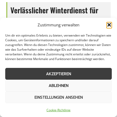
Verlässlicher Winterdienst für
Industrie und Privatkunden in
Zustimmung verwalten
Wilnsdorf
Um dir ein optimales Erlebnis zu bieten, verwenden wir Technologien wie
Cookies, um Geräteinformationen zu speichern und/oder darauf
zuzugreifen. Wenn du diesen Technologien zustimmst, können wir Daten
wie das Surfverhalten oder eindeutige IDs auf dieser Website
In Wilnsdorf ist der Schneeabtransport eine
verarbeiten. Wenn du deine Zustimmung nicht erteilst oder zurückziehst,
können bestimmte Merkmale und Funktionen beeinträchtigt werden.
wichtige Aufgabe, die sowohl von
Gewerbebetrieben als auch von Kommunen
AKZEPTIEREN
und privaten Haushalten bewältigt werden
muss. Mit dem Einsetzen der kalten Jahreszeit
ABLEHNEN
rückt die Frage nach einer effizienten
EINSTELLUNGEN ANSEHEN
Schneeentsorgung in den Fokus. Das
Schneeräumen und der Transport des Schnees
Cookie-Richtlinie
in Wilnsdorf erfordern eine gut durchdachte