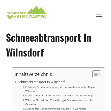
Zum
Inhalt
springen
Schneeabtransport In
Wilnsdorf
Inhaltsverzeichnis
Schneeabtransport in Wilnsdorf
Effiziente Schneeentsorgung für Unternehmen in der Region
Wilnsdorf
Professioneller Winterdienst in Wilnsdorf und Umgebung
Wilnsdorf im Winter: Zuverlässiger Schneeabtransport für
Gewerbe
Nachhaltige Schneeräumungslösungen in Wilnsdorf