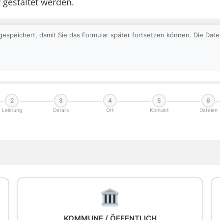
v gestaltet werden.
gespeichert, damit Sie das Formular später fortsetzen können. Die Da
2
3
4
5
6
Leistung
Details
Ort
Kontakt
Dateien
KOMMUNE / ÖFFENTLICH