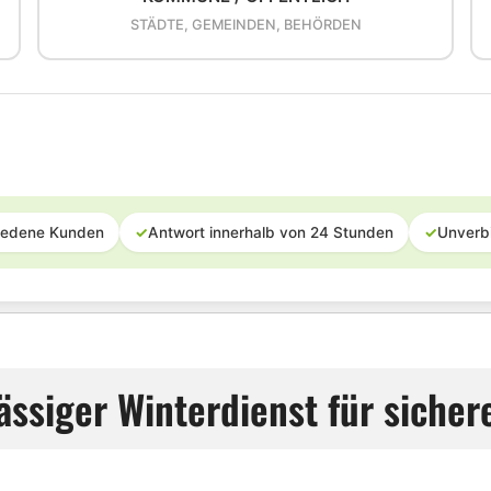
STÄDTE, GEMEINDEN, BEHÖRDEN
iedene Kunden
✓
Antwort innerhalb von 24 Stunden
✓
Unverb
ässiger Winterdienst für siche