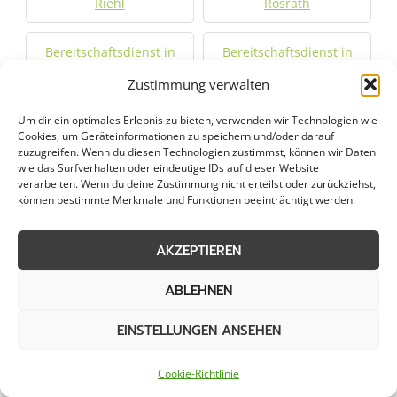
Riehl
Rösrath
Bereitschaftsdienst in
Bereitschaftsdienst in
Ruppichteroth
Sankt Augustin
Zustimmung verwalten
Um dir ein optimales Erlebnis zu bieten, verwenden wir Technologien wie
Bereitschaftsdienst in
Bereitschaftsdienst in
Cookies, um Geräteinformationen zu speichern und/oder darauf
Schalksmühle
Schmallenberg
zuzugreifen. Wenn du diesen Technologien zustimmst, können wir Daten
wie das Surfverhalten oder eindeutige IDs auf dieser Website
verarbeiten. Wenn du deine Zustimmung nicht erteilst oder zurückziehst,
Bereitschaftsdienst in
Bereitschaftsdienst in
können bestimmte Merkmale und Funktionen beeinträchtigt werden.
Schwelm
Schwerte
AKZEPTIEREN
Bereitschaftsdienst in
Bereitschaftsdienst in
Siegburg
Siegen
ABLEHNEN
Bereitschaftsdienst in
Bereitschaftsdienst in
EINSTELLUNGEN ANSEHEN
Solingen
Sprockhövel
Cookie-Richtlinie