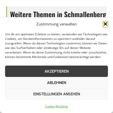
Weitere Themen in Schmallenberg
Zustimmung verwalten
Schneeräumung
Streudienst
Um dir ein optimales Erlebnis zu bieten, verwenden wir Technologien wie
Cookies, um Geräteinformationen zu speichern und/oder darauf
zuzugreifen. Wenn du diesen Technologien zustimmst, können wir Daten
Eisglättebekämpfung
Bereitschaftsdienst
wie das Surfverhalten oder eindeutige IDs auf dieser Website
verarbeiten. Wenn du deine Zustimmung nicht erteilst oder zurückziehst,
können bestimmte Merkmale und Funktionen beeinträchtigt werden.
Schneeabtransport
Räumung von
öffentlichen Flächen
AKZEPTIEREN
ABLEHNEN
Weitere Kategorien in
EINSTELLUNGEN ANSEHEN
Schmallenberg
Cookie-Richtlinie