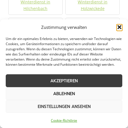
Winterdienst in
Winterdienst in
Hilchenbach
Holzwickede
Winterdienst in
Winterdienst in Iserlohn
Zustimmung verwalten
Hückeswagen
Um dir ein optimales Erlebnis zu bieten, verwenden wir Technologien wie
Cookies, um Geräteinformationen zu speichern und/oder darauf
Winterdienst in Kamen
Winterdienst in Kierspe
zuzugreifen. Wenn du diesen Technologien zustimmst, können wir Daten
wie das Surfverhalten oder eindeutige IDs auf dieser Website
verarbeiten. Wenn du deine Zustimmung nicht erteilst oder zurückziehst,
Winterdienst in
Winterdienst in Kreuztal
können bestimmte Merkmale und Funktionen beeinträchtigt werden.
Kirchhundem
AKZEPTIEREN
Winterdienst in
Winterdienst in Lindlar
Lennestadt
ABLEHNEN
EINSTELLUNGEN ANSEHEN
Winterdienst in
Winterdienst in
Lüdenscheid
Lüdinghausen
Cookie-Richtlinie