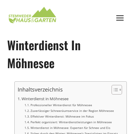
Zum
Inhalt
springen
Winterdienst In
Möhnesee
Inhaltsverzeichnis
Winterdienst in Möhnesee
Professioneller Winterdienst für Möhnesee
Zuverlässiger Schneeräumservice in der Region Möhnesee
Effektiver Winterdienst: Möhnesee im Fokus
Perfekt organisiert: Winterdienstleistungen in Möhnesee
Winterdienst in Möhnesee: Experten für Schnee und Eis
Sicher durch den Winter: Möhnesee’s Spezialisten im Einsatz