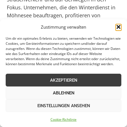
Fokus. Unternehmen, die den Winterdienst in
Möhnesee beauftragen, profitieren von
zuverlässiger Schneeräumung und Streupflicht.
Zustimmung verwalten
Durch regelmäßige Kontrollen und Einsätze
wird gewährleistet, dass die Verkehrssicherheit
Um dir ein optimales Erlebnis zu bieten, verwenden wir Technologien wie
Cookies, um Geräteinformationen zu speichern und/oder darauf
gewährleistet ist und Fußgänger sowie
zuzugreifen. Wenn du diesen Technologien zustimmst, können wir Daten
wie das Surfverhalten oder eindeutige IDs auf dieser Website
Fahrzeuge sicher passieren können.
verarbeiten. Wenn du deine Zustimmung nicht erteilst oder zurückziehst,
können bestimmte Merkmale und Funktionen beeinträchtigt werden.
Die professionellen Dienstleister in Möhnesee
bieten maßgeschneiderte
AKZEPTIEREN
Winterdienstleistungen für unterschiedliche
ABLEHNEN
Bedürfnisse an. Vom Schneeräumen von
Parkplätzen und Zufahrten bis hin zur Streuung
EINSTELLUNGEN ANSEHEN
von Salz oder Splitt, um rutschige Oberflächen
zu vermeiden – die Anbieter sind darauf
Cookie-Richtlinie