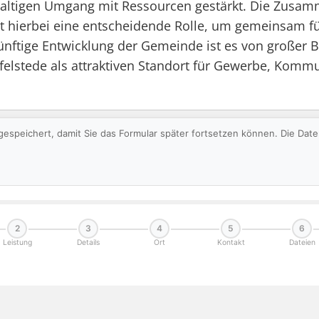
hhaltigen Umgang mit Ressourcen gestärkt. Die Zusa
 hierbei eine entscheidende Rolle, um gemeinsam fü
ukünftige Entwicklung der Gemeinde ist es von großer
efelstede als attraktiven Standort für Gewerbe, Komm
gespeichert, damit Sie das Formular später fortsetzen können. Die Da
2
3
4
5
6
Leistung
Details
Ort
Kontakt
Dateien