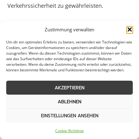
Verkehrssicherheit zu gewährleisten.
Die Kommune Wiefelstede legt großen Wert
Zustimmung verwalten
darauf, dass der Streudienst effizient und
effektiv durchgeführt wird. Hierbei kommen
Um dir ein optimales Erlebnis zu bieten, verwenden wir Technologien wie
Cookies, um Geräteinformationen zu speichern und/oder darauf
nicht nur klassische Streufahrzeuge zum
zuzugreifen. Wenn du diesen Technologien zustimmst, können wir Daten
Einsatz, sondern auch innovative Methoden
wie das Surfverhalten oder eindeutige IDs auf dieser Website
verarbeiten. Wenn du deine Zustimmung nicht erteilst oder zurückziehst,
wie das Vorsprühen von Salzlösungen, um
können bestimmte Merkmale und Funktionen beeinträchtigt werden.
frühzeitig gegen Glätte vorzugehen. Durch den
gezielten Einsatz von Räumfahrzeugen und
AKZEPTIEREN
Streumaschinen wird eine schnelle und
ABLEHNEN
gründliche Schneeräumung gewährleistet. So
können sowohl Gewerbebetriebe als auch
EINSTELLUNGEN ANSEHEN
private Haushalte in Wiefelstede auch bei
starkem Winterwetter auf eine zuverlässige
Cookie-Richtlinie
Schneeräumung vertrauen.