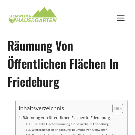
Zum
Inhalt
springen
Räumung Von
Öffentlichen Flächen In
Friedeburg
Inhaltsverzeichnis
Räumung von öffentlichen Flächen in Friedeburg
Effiziente Flächenräumung für Gewerbe in Friedeburg
Winterdienst in Friedeburg: Räumung von Gehwegen