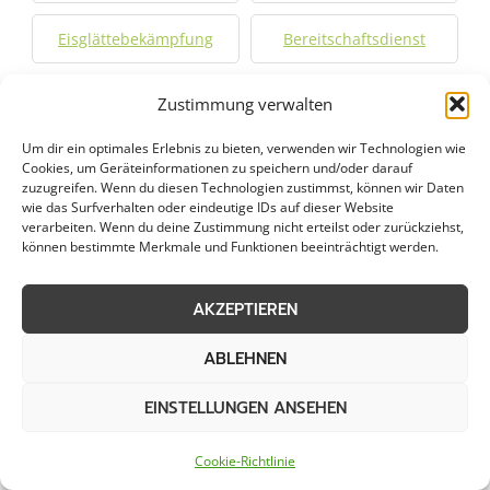
Eisglättebekämpfung
Bereitschaftsdienst
Schneeabtransport
Notfallservice
Zustimmung verwalten
Um dir ein optimales Erlebnis zu bieten, verwenden wir Technologien wie
Cookies, um Geräteinformationen zu speichern und/oder darauf
zuzugreifen. Wenn du diesen Technologien zustimmst, können wir Daten
Weitere Kategorien in Friedeburg
wie das Surfverhalten oder eindeutige IDs auf dieser Website
verarbeiten. Wenn du deine Zustimmung nicht erteilst oder zurückziehst,
können bestimmte Merkmale und Funktionen beeinträchtigt werden.
Grünpflege in
Gartenbau in Friedeburg
AKZEPTIEREN
Friedeburg
ABLEHNEN
Objektpflege in
Graupflege in
Friedeburg
Friedeburg
EINSTELLUNGEN ANSEHEN
Dachreinigung in
Cookie-Richtlinie
Friedeburg