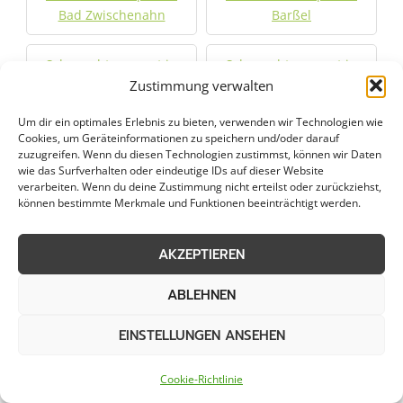
Bad Zwischenahn
Barßel
Schneeabtransport in
Schneeabtransport in
Brake (Unterweser)
Zustimmung verwalten
Cloppenburg
Um dir ein optimales Erlebnis zu bieten, verwenden wir Technologien wie
Schneeabtransport in
Schneeabtransport in
Cookies, um Geräteinformationen zu speichern und/oder darauf
zuzugreifen. Wenn du diesen Technologien zustimmst, können wir Daten
Delmenhorst
Edewecht
wie das Surfverhalten oder eindeutige IDs auf dieser Website
verarbeiten. Wenn du deine Zustimmung nicht erteilst oder zurückziehst,
können bestimmte Merkmale und Funktionen beeinträchtigt werden.
Schneeabtransport in
Schneeabtransport in
Emstek
Friedeburg
AKZEPTIEREN
Schneeabtransport in
Schneeabtransport in
ABLEHNEN
Friesoythe
Ganderkesee
EINSTELLUNGEN ANSEHEN
Schneeabtransport in
Schneeabtransport in
Garrel
Großenkneten
Cookie-Richtlinie