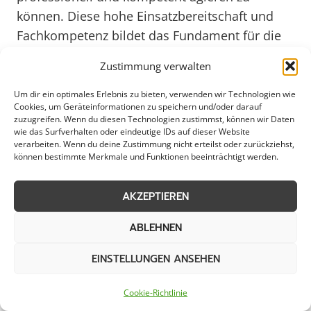
können. Diese hohe Einsatzbereitschaft und
Fachkompetenz bildet das Fundament für die
Zufriedenheit der Einwohner und
Zustimmung verwalten
Geschäftsleute in Wiefelstede.
Um dir ein optimales Erlebnis zu bieten, verwenden wir Technologien wie
Cookies, um Geräteinformationen zu speichern und/oder darauf
Ein gut funktionierender Bereitschaftsdienst ist
zuzugreifen. Wenn du diesen Technologien zustimmst, können wir Daten
wie das Surfverhalten oder eindeutige IDs auf dieser Website
das Rückgrat einer jeden Gemeinde. In
verarbeiten. Wenn du deine Zustimmung nicht erteilst oder zurückziehst,
Wiefelstede wird dieser Service mit großer
können bestimmte Merkmale und Funktionen beeinträchtigt werden.
Sorgfalt und Verantwortungsbewusstsein
gelebt. Durch die enge Zusammenarbeit mit
AKZEPTIEREN
anderen lokalen Institutionen und einem
ABLEHNEN
klaren Fokus auf die Bedürfnisse der Bürger,
wird eine optimale Versorgung gewährleistet.
EINSTELLUNGEN ANSEHEN
Für die Zukunft sind weitere Verbesserungen
und Anpassungen geplant, um den
Cookie-Richtlinie
Bereitschaftsdienst in Wiefelstede auch im Jahr