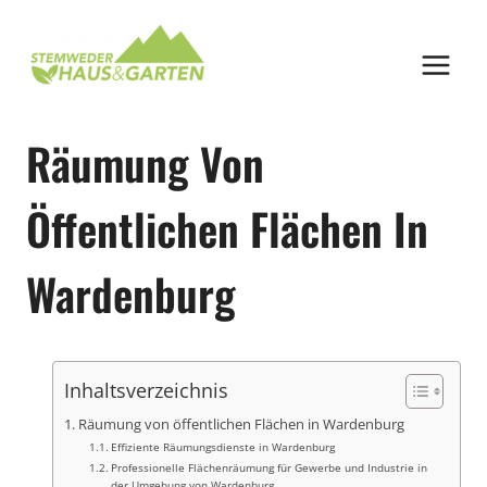
Zum
Inhalt
springen
Räumung Von
Öffentlichen Flächen In
Wardenburg
Inhaltsverzeichnis
Räumung von öffentlichen Flächen in Wardenburg
Effiziente Räumungsdienste in Wardenburg
Professionelle Flächenräumung für Gewerbe und Industrie in
der Umgebung von Wardenburg