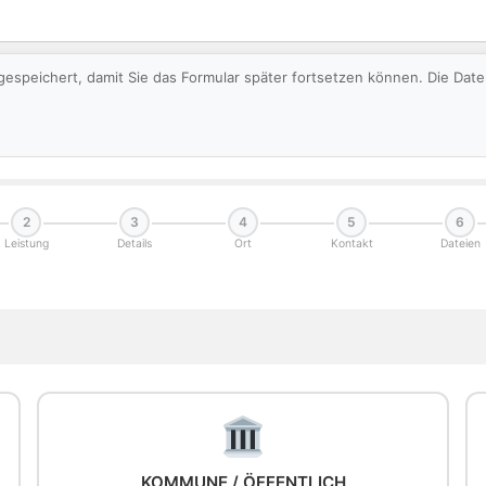
gespeichert, damit Sie das Formular später fortsetzen können. Die Da
2
3
4
5
6
Leistung
Details
Ort
Kontakt
Dateien
KOMMUNE / ÖFFENTLICH