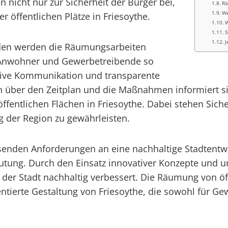
nicht nur zur Sicherheit der Bürger bei,
Rä
We
r öffentlichen Plätze in Friesoythe.
W
S
J
rden werden die Räumungsarbeiten
r Anwohner und Gewerbetreibende so
ktive Kommunikation und transparente
gten über den Zeitplan und die Maßnahmen informiert s
entlichen Flächen in Friesoythe. Dabei stehen Sich
ng der Region zu gewährleisten.
chsenden Anforderungen an eine nachhaltige Stadtent
eutung. Durch den Einsatz innovativer Konzepte und 
 der Stadt nachhaltig verbessert. Die Räumung von öff
entierte Gestaltung von Friesoythe, die sowohl für 