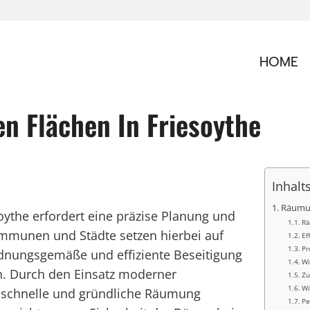
HOME
n Flächen In Friesoythe
Inhalt
Räumun
oythe erfordert eine präzise Planung und
Rä
ommunen und Städte setzen hierbei auf
Ef
Pr
 ordnungsgemäße und effiziente Beseitigung
Wi
n. Durch den Einsatz moderner
Zu
Wi
 schnelle und gründliche Räumung
Pe