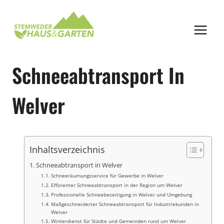
Zum
Inhalt
springen
Schneeabtransport In
Welver
Inhaltsverzeichnis
Schneeabtransport in Welver
Schneeräumungsservice für Gewerbe in Welver
Effizienter Schneeabtransport in der Region um Welver
Professionelle Schneebeseitigung in Welver und Umgebung
Maßgeschneiderter Schneeabtransport für Industriekunden in
Welver
Winterdienst für Städte und Gemeinden rund um Welver