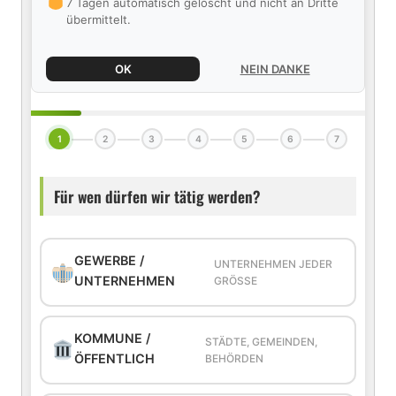
7 Tagen automatisch gelöscht und nicht an Dritte
übermittelt.
OK
NEIN DANKE
1
2
3
4
5
6
7
Für wen dürfen wir tätig werden?
GEWERBE /
UNTERNEHMEN JEDER
UNTERNEHMEN
GRÖSSE
KOMMUNE /
STÄDTE, GEMEINDEN,
ÖFFENTLICH
BEHÖRDEN