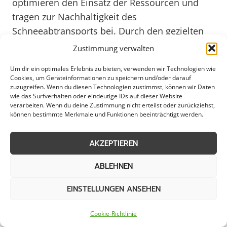
optimieren den Einsatz der Ressourcen und
tragen zur Nachhaltigkeit des
Schneeabtransports bei. Durch den gezielten
Einsatz von Ressourcen und die kontinuierliche
Zustimmung verwalten
Weiterentwicklung der Prozesse stellt die
Um dir ein optimales Erlebnis zu bieten, verwenden wir Technologien wie
Gemeinde Welver sicher, dass der
Cookies, um Geräteinformationen zu speichern und/oder darauf
Schneeabtransport auch in Zukunft reibungslos
zuzugreifen. Wenn du diesen Technologien zustimmst, können wir Daten
wie das Surfverhalten oder eindeutige IDs auf dieser Website
funktioniert und die Bürgerinnen und Bürger
verarbeiten. Wenn du deine Zustimmung nicht erteilst oder zurückziehst,
können bestimmte Merkmale und Funktionen beeinträchtigt werden.
von gut geräumten Straßen und Wegen
profitieren können.
AKZEPTIEREN
Weitere Themen in Welver
ABLEHNEN
EINSTELLUNGEN ANSEHEN
Schneeräumung
Streudienst
Cookie-Richtlinie