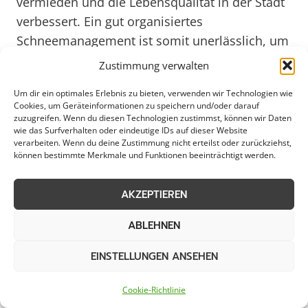
vermieden und die Lebensqualität in der Stadt
verbessert. Ein gut organisiertes
Schneemanagement ist somit unerlässlich, um
den Winter in Werl für alle Bewohner sicher
Zustimmung verwalten
und angenehm zu gestalten – sowohl heute als
Um dir ein optimales Erlebnis zu bieten, verwenden wir Technologien wie
auch in den kommenden Jahren bis 2025 und
Cookies, um Geräteinformationen zu speichern und/oder darauf
darüber hinaus.
zuzugreifen. Wenn du diesen Technologien zustimmst, können wir Daten
wie das Surfverhalten oder eindeutige IDs auf dieser Website
verarbeiten. Wenn du deine Zustimmung nicht erteilst oder zurückziehst,
können bestimmte Merkmale und Funktionen beeinträchtigt werden.
Winterdienst rund um Werl:
AKZEPTIEREN
Schneeabtransport mit
ABLEHNEN
Qualitätsgarantie
EINSTELLUNGEN ANSEHEN
Cookie-Richtlinie
In Werl stellt der Schneeabtransport eine