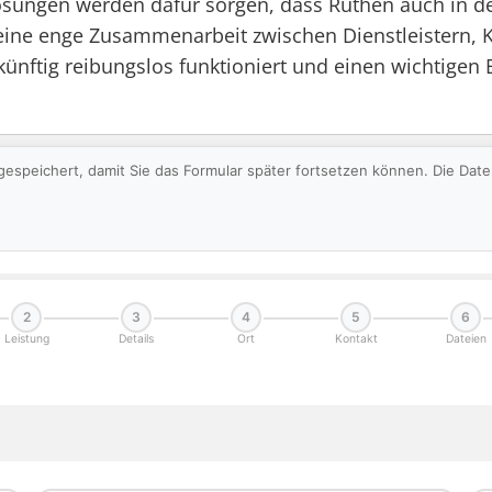
Lösungen werden dafür sorgen, dass Rüthen auch in 
 eine enge Zusammenarbeit zwischen Dienstleistern,
nftig reibungslos funktioniert und einen wichtigen B
gespeichert, damit Sie das Formular später fortsetzen können. Die Da
2
3
4
5
6
Leistung
Details
Ort
Kontakt
Dateien