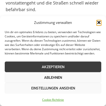
vonstattengeht und die Straßen schnell wieder
befahrbar sind.
Zustimmung verwalten
Die Gemeinde Möhnesee arbeitet eng mit
regionalen Dienstleistern zusammen, um eine
Um dir ein optimales Erlebnis zu bieten, verwenden wir Technologien wie
schnelle und zuverlässige Schneeräumung zu
Cookies, um Geräteinformationen zu speichern und/oder darauf
zuzugreifen. Wenn du diesen Technologien zustimmst, können wir Daten
gewährleisten. Dabei werden nicht nur die
wie das Surfverhalten oder eindeutige IDs auf dieser Website
verarbeiten. Wenn du deine Zustimmung nicht erteilst oder zurückziehst,
Hauptstraßen, sondern auch Nebenstraßen
können bestimmte Merkmale und Funktionen beeinträchtigt werden.
und Gehwege berücksichtigt, um die Mobilität
aller Bürgerinnen und Bürger sicherzustellen.
AKZEPTIEREN
Besonders in den Wintermonaten spielt der
Schneeabtransport eine entscheidende Rolle
ABLEHNEN
für die Lebensqualität und Sicherheit in
EINSTELLUNGEN ANSEHEN
Möhnesee. Auch in Zukunft wird die Gemeinde
Möhnesee kontinuierlich in die Optimierung
Cookie-Richtlinie
des Schneeabtransports investieren, um den