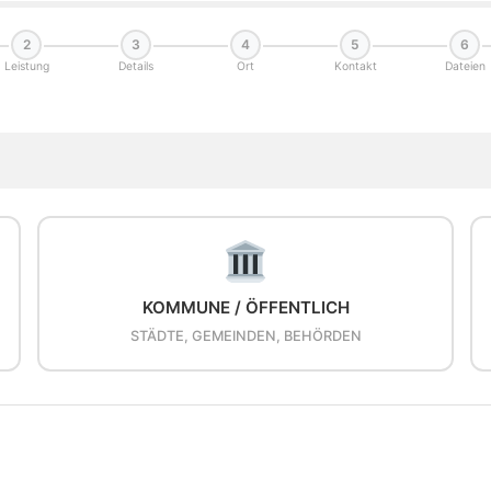
2
3
4
5
6
Leistung
Details
Ort
Kontakt
Dateien
KOMMUNE / ÖFFENTLICH
STÄDTE, GEMEINDEN, BEHÖRDEN