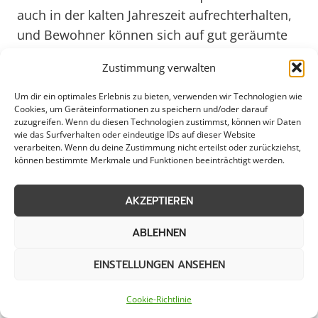
auch in der kalten Jahreszeit aufrechterhalten,
und Bewohner können sich auf gut geräumte
Straßen verlassen.
Zustimmung verwalten
Weitere Themen in Welver
Um dir ein optimales Erlebnis zu bieten, verwenden wir Technologien wie
Cookies, um Geräteinformationen zu speichern und/oder darauf
zuzugreifen. Wenn du diesen Technologien zustimmst, können wir Daten
wie das Surfverhalten oder eindeutige IDs auf dieser Website
verarbeiten. Wenn du deine Zustimmung nicht erteilst oder zurückziehst,
Schneeräumung
Eisglättebekämpfung
können bestimmte Merkmale und Funktionen beeinträchtigt werden.
Bereitschaftsdienst
Schneeabtransport
AKZEPTIEREN
Räumung von
Notfallservice
ABLEHNEN
öffentlichen Flächen
EINSTELLUNGEN ANSEHEN
Cookie-Richtlinie
Weitere Kategorien in Welver