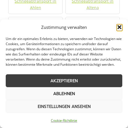
Schneeabtransport in
Schneeabtransport in
Ahlen
Altena
Schneeabtransport in
Schneeabtransport in
Zustimmung verwalten
Ascheberg
Bad Sassendorf
Um dir ein optimales Erlebnis zu bieten, verwenden wir Technologien wie
Cookies, um Geräteinformationen zu speichern und/oder darauf
Schneeabtransport in
Schneeabtransport in
zuzugreifen. Wenn du diesen Technologien zustimmst, können wir Daten
Balve
Bergkamen
wie das Surfverhalten oder eindeutige IDs auf dieser Website
verarbeiten. Wenn du deine Zustimmung nicht erteilst oder zurückziehst,
können bestimmte Merkmale und Funktionen beeinträchtigt werden.
Schneeabtransport in
Schneeabtransport in
Bochum
Bochum-Hordel
AKZEPTIEREN
Schneeabtransport in
Schneeabtransport in
ABLEHNEN
Bönen
Bottrop
EINSTELLUNGEN ANSEHEN
Schneeabtransport in
Schneeabtransport in
Castrop-Rauxel
Datteln
Cookie-Richtlinie