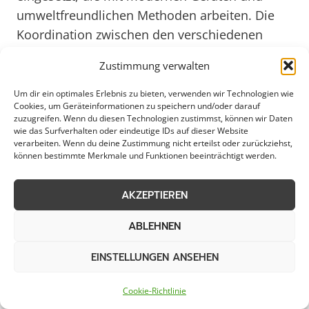
umweltfreundlichen Methoden arbeiten. Die
Koordination zwischen den verschiedenen
Verantwortlichen sorgt dafür, dass die
Zustimmung verwalten
Räumungsarbeiten reibungslos ablaufen und
zeitnah umgesetzt werden. Durch die enge
Um dir ein optimales Erlebnis zu bieten, verwenden wir Technologien wie
Cookies, um Geräteinformationen zu speichern und/oder darauf
Zusammenarbeit mit lokalen Unternehmen
zuzugreifen. Wenn du diesen Technologien zustimmst, können wir Daten
und Behörden wird gewährleistet, dass die
wie das Surfverhalten oder eindeutige IDs auf dieser Website
verarbeiten. Wenn du deine Zustimmung nicht erteilst oder zurückziehst,
Räumung von öffentlichen Flächen in
können bestimmte Merkmale und Funktionen beeinträchtigt werden.
Schmallenberg stets den aktuellen
Anforderungen entspricht und auch zukünftig
AKZEPTIEREN
ein sauberes und attraktives Stadtbild
ABLEHNEN
gewährleistet ist.
EINSTELLUNGEN ANSEHEN
Professionelle Flächenräumung
Cookie-Richtlinie