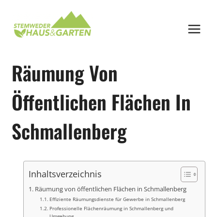
Zum
Inhalt
springen
Räumung Von
Öffentlichen Flächen In
Schmallenberg
Inhaltsverzeichnis
Räumung von öffentlichen Flächen in Schmallenberg
Effiziente Räumungsdienste für Gewerbe in Schmallenberg
Professionelle Flächenräumung in Schmallenberg und
Umgebung