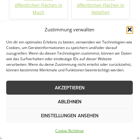
öffentlichen Flächen in
öffentlichen Flächen in
Much
Netphen
Räumung von
Zustimmung verwalten
Räumung von
öffentlichen Flächen in
öffentlichen Flächen in
Um dir ein optimales Erlebnis zu bieten, verwenden wir Technologien wie
Nümbrecht
Plettenberg
Cookies, um Geräteinformationen zu speichern und/oder darauf
zuzugreifen. Wenn du diesen Technologien zustimmst, können wir Daten
wie das Surfverhalten oder eindeutige IDs auf dieser Website
Räumung von
Räumung von
verarbeiten. Wenn du deine Zustimmung nicht erteilst oder zurückziehst,
öffentlichen Flächen in
öffentlichen Flächen in
können bestimmte Merkmale und Funktionen beeinträchtigt werden.
Ruppichteroth
Schmallenberg
AKZEPTIEREN
Räumung von
Räumung von
öffentlichen Flächen in
öffentlichen Flächen in
ABLEHNEN
Siegen
Waldbröl
EINSTELLUNGEN ANSEHEN
Räumung von
Räumung von
öffentlichen Flächen in
öffentlichen Flächen in
Cookie-Richtlinie
Wenden
Wiehl