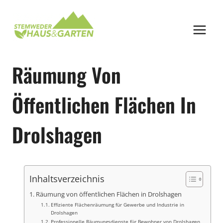
Zum
Inhalt
springen
Räumung Von
Öffentlichen Flächen In
Drolshagen
Inhaltsverzeichnis
Räumung von öffentlichen Flächen in Drolshagen
Effiziente Flächenräumung für Gewerbe und Industrie in
Drolshagen
Professionelle Räumungsdienste für Bewohner von Drolshagen