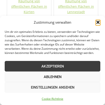
Räumung von
Räumung von
öffentlichen Flächen in
öffentlichen Flächen in
Kürten
Lennestadt
Zustimmung verwalten
Räumung von
Räumung von
öffentlichen Flächen in
öffentlichen Flächen in
Um dir ein optimales Erlebnis zu bieten, verwenden wir Technologien wie
Lindlar
Lohmar
Cookies, um Geräteinformationen zu speichern und/oder darauf
zuzugreifen. Wenn du diesen Technologien zustimmst, können wir Daten
wie das Surfverhalten oder eindeutige IDs auf dieser Website
Räumung von
Räumung von
verarbeiten. Wenn du deine Zustimmung nicht erteilst oder zurückziehst,
können bestimmte Merkmale und Funktionen beeinträchtigt werden.
öffentlichen Flächen in
öffentlichen Flächen in
Lüdenscheid
Marienheide
AKZEPTIEREN
Räumung von
Räumung von
ABLEHNEN
öffentlichen Flächen in
öffentlichen Flächen in
Meinerzhagen
Much
EINSTELLUNGEN ANSEHEN
Räumung von
Räumung von
Cookie-Richtlinie
öffentlichen Flächen in
öffentlichen Flächen in