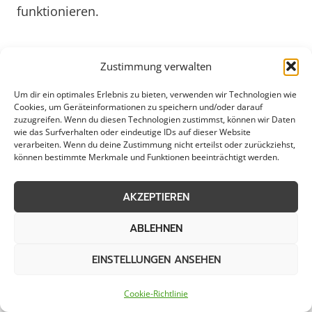
funktionieren.
Die Schneeräumung in Schmallenberg umfasst
Zustimmung verwalten
nicht nur das einfache Schneeräumen, sondern
beinhaltet auch das Streuen von Salz oder
Um dir ein optimales Erlebnis zu bieten, verwenden wir Technologien wie
Cookies, um Geräteinformationen zu speichern und/oder darauf
Splitt, um glatte Straßen und Gehwege sicherer
zuzugreifen. Wenn du diesen Technologien zustimmst, können wir Daten
zu machen. Gerade für Städte und Kommunen
wie das Surfverhalten oder eindeutige IDs auf dieser Website
verarbeiten. Wenn du deine Zustimmung nicht erteilst oder zurückziehst,
ist es entscheidend, dass der Winterdienst
können bestimmte Merkmale und Funktionen beeinträchtigt werden.
effizient arbeitet, um ein hohes Maß an
Sicherheit zu gewährleisten. Mit einem gut
AKZEPTIEREN
organisierten Schneeräumungsdienst in
Schmallenberg können Verzögerungen im
ABLEHNEN
Verkehr minimiert und Unfälle vermieden
EINSTELLUNGEN ANSEHEN
werden. Auch private Haushalte profitieren von
einer professionellen Schneeräumung, da so
Cookie-Richtlinie
Wege frei von Schnee und Eis gehalten werden