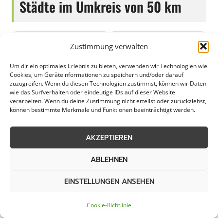
Städte im Umkreis von 50 km
Räumung von
Räumung von
Zustimmung verwalten
öffentlichen Flächen in
öffentlichen Flächen in
Ahlen
Altena
Um dir ein optimales Erlebnis zu bieten, verwenden wir Technologien wie
Cookies, um Geräteinformationen zu speichern und/oder darauf
zuzugreifen. Wenn du diesen Technologien zustimmst, können wir Daten
Räumung von
Räumung von
wie das Surfverhalten oder eindeutige IDs auf dieser Website
verarbeiten. Wenn du deine Zustimmung nicht erteilst oder zurückziehst,
öffentlichen Flächen in
öffentlichen Flächen in
können bestimmte Merkmale und Funktionen beeinträchtigt werden.
Anröchte
Attendorn
AKZEPTIEREN
Räumung von
Räumung von
öffentlichen Flächen in
öffentlichen Flächen in
ABLEHNEN
Bad Berleburg
Bad Sassendorf
EINSTELLUNGEN ANSEHEN
Räumung von
Räumung von
öffentlichen Flächen in
öffentlichen Flächen in
Cookie-Richtlinie
Bergkamen
Bergneustadt