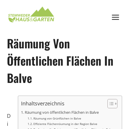
Zum
Inhalt
springen
Räumung Von
Öffentlichen Flächen In
Balve
Inhaltsverzeichnis
Räumung von öffentlichen Flächen in Balve
D
Räumung von Grünflächen in Balve
i
Effiziente Flächenräumung in der Region Balve