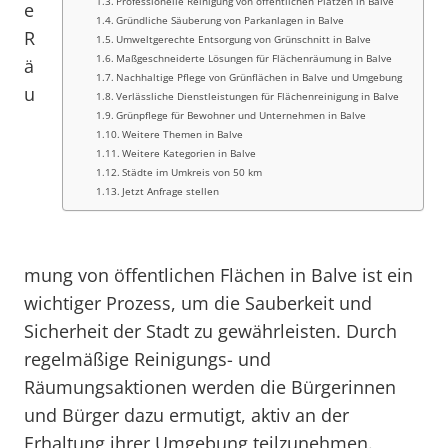
Professionelle Reinigung von öffentlichen Plätzen in Balve
e
Gründliche Säuberung von Parkanlagen in Balve
R
Umweltgerechte Entsorgung von Grünschnitt in Balve
Maßgeschneiderte Lösungen für Flächenräumung in Balve
ä
Nachhaltige Pflege von Grünflächen in Balve und Umgebung
u
Verlässliche Dienstleistungen für Flächenreinigung in Balve
Grünpflege für Bewohner und Unternehmen in Balve
Weitere Themen in Balve
Weitere Kategorien in Balve
Städte im Umkreis von 50 km
Jetzt Anfrage stellen
mung von öffentlichen Flächen in Balve ist ein
wichtiger Prozess, um die Sauberkeit und
Sicherheit der Stadt zu gewährleisten. Durch
regelmäßige Reinigungs- und
Räumungsaktionen werden die Bürgerinnen
und Bürger dazu ermutigt, aktiv an der
Erhaltung ihrer Umgebung teilzunehmen.