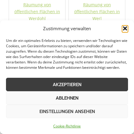
Räumung von
Räumung von
öffentlichen Flächen in
öffentlichen Flächen in
Werdohl
Werl
Zustimmung verwalten
Räumung von
Räumung von
Um dir ein optimales Erlebnis zu bieten, verwenden wir Technologien wie
öffentlichen Flächen in
öffentlichen Flächen in
Cookies, um Geräteinformationen zu speichern und/oder darauf
Wickede
Winterberg
zuzugreifen. Wenn du diesen Technologien zustimmst, können wir Daten
wie das Surfverhalten oder eindeutige IDs auf dieser Website
verarbeiten. Wenn du deine Zustimmung nicht erteilst oder zurückziehst,
Räumung von
können bestimmte Merkmale und Funktionen beeinträchtigt werden.
öffentlichen Flächen in
Wünnenberg
AKZEPTIEREN
ABLEHNEN
Jetzt Anfrage stellen
EINSTELLUNGEN ANSEHEN
Zum Formular
Cookie-Richtlinie