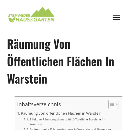
Zum
Inhalt
springen
Räumung Von
Öffentlichen Flächen In
Warstein
Inhaltsverzeichnis
Räumung von öffentlichen Flächen in Warstein
Effektive Räumungsdienste für öffentliche Bereiche in
Warstein
Professionelle Flächenräumung in Warstein und Umgebung