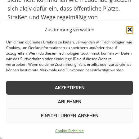
sich aktiv dafür ein, dass öffentliche Plätze,
Straßen und Wege regelmäßig von
Hindernissen befreit werden, um ein
Zustimmung verwalten
angenehmes Umfeld für Bürger und Besucher
Um dir ein optimales Erlebnis zu bieten, verwenden wir Technologien wie
zu schaffen. Diese Maßnahmen dienen nicht
Cookies, um Geräteinformationen zu speichern und/oder darauf
nur der Ästhetik, sondern auch der
zuzugreifen. Wenn du diesen Technologien zustimmst, können wir Daten
wie das Surfverhalten oder eindeutige IDs auf dieser Website
Gewährleistung der Verkehrssicherheit sowie
verarbeiten. Wenn du deine Zustimmung nicht erteilst oder zurückziehst,
der Zugänglichkeit für Rettungsdienste und den
können bestimmte Merkmale und Funktionen beeinträchtigt werden.
barrierefreien Zugang.
AKZEPTIEREN
Die Räumung von öffentlichen Flächen in
ABLEHNEN
Freudenberg erfolgt professionell und
zielgerichtet, um eine effiziente Nutzung des
EINSTELLUNGEN ANSEHEN
städtischen Raums zu gewährleisten. Dabei
werden nicht nur wildes Wachstum und Müll
Cookie-Richtlinie