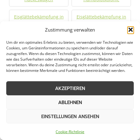
Eisglättebekämpfung in
Eisglättebekämpfung in
Hünxe
Hürth
Zustimmung verwalten
Eisglättebekämpfung in
Eisglättebekämpfung in
Um dir ein optimales Erlebnis zu bieten, verwenden wir Technologien wie
Cookies, um Geräteinformationen zu speichern und/oder darauf
Issum
Jüchen
zuzugreifen. Wenn du diesen Technologien zustimmst, können wir Daten
wie das Surfverhalten oder eindeutige IDs auf dieser Website
verarbeiten. Wenn du deine Zustimmung nicht erteilst oder zurückziehst,
Eisglättebekämpfung in
Eisglättebekämpfung in
können bestimmte Merkmale und Funktionen beeinträchtigt werden.
Kaarst
Kalk
AKZEPTIEREN
Eisglättebekämpfung in
Eisglättebekämpfung in
Kamp-Lintfort
Kerpen
ABLEHNEN
Eisglättebekämpfung in
Eisglättebekämpfung in
EINSTELLUNGEN ANSEHEN
Köln
Korschenbroich
Cookie-Richtlinie
Eisglättebekämpfung in
Eisglättebekämpfung in