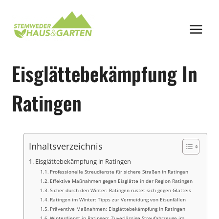
Zum
Inhalt
springen
Eisglättebekämpfung In
Ratingen
Inhaltsverzeichnis
Eisglättebekämpfung in Ratingen
Professionelle Streudienste für sichere Straßen in Ratingen
Effektive Maßnahmen gegen Eisglätte in der Region Ratingen
Sicher durch den Winter: Ratingen rüstet sich gegen Glatteis
Ratingen im Winter: Tipps zur Vermeidung von Eisunfällen
Präventive Maßnahmen: Eisglättebekämpfung in Ratingen
Winterdienst in Ratingen: Zuverlässige Streufahrzeuge im