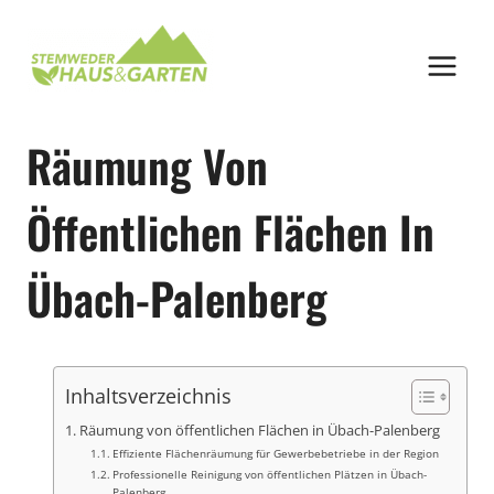
Zum
Inhalt
springen
Räumung Von
Öffentlichen Flächen In
Übach-Palenberg
Inhaltsverzeichnis
Räumung von öffentlichen Flächen in Übach-Palenberg
Effiziente Flächenräumung für Gewerbebetriebe in der Region
Professionelle Reinigung von öffentlichen Plätzen in Übach-
Palenberg