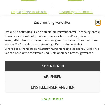
Objektpflege in Übach-
Graupflege in Übach-
Palenberg
Palenberg
Zustimmung verwalten
Dachreinigung in Übach-
Um dir ein optimales Erlebnis zu bieten, verwenden wir Technologien wie
Palenberg
Cookies, um Geräteinformationen zu speichern und/oder darauf
zuzugreifen. Wenn du diesen Technologien zustimmst, können wir Daten
wie das Surfverhalten oder eindeutige IDs auf dieser Website
verarbeiten. Wenn du deine Zustimmung nicht erteilst oder zurückziehst,
Städte im Umkreis von 50 km
können bestimmte Merkmale und Funktionen beeinträchtigt werden.
AKZEPTIEREN
Räumung von
Räumung von
öffentlichen Flächen in
öffentlichen Flächen in
ABLEHNEN
Aachen
Alsdorf
EINSTELLUNGEN ANSEHEN
Räumung von
Räumung von
Cookie-Richtlinie
öffentlichen Flächen in
öffentlichen Flächen in